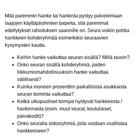
Mitä paremmin hanke tai hankinta pystyy palvelemaan
laajojen käyttäjäryhmien tarpeita, sitä paremmat
edellytykset rahoituksen saannille on. Seura voikin pohtia
hankkeen kohderyhmää esimerkiksi seuraavien
kysymysten kautta.
Keihin hanke vaikuttaa seuran sisällä? Millä tavoin?
Onko seuran sisällä kohderyhmiä, joiden
liikkumismahdollisuuksiin hanke vaikuttaa
välillisesti?
Kuinka moneen prosenttiin paikallisista asukkaista
seuran toiminta vaikuttaa?
Ketkä ulkopuoliset toimijat hyötyvät hankkeesta /
hankinnasta (esim. muut seurat, koululaiset,
päiväkodit)?
Onko seuralla sidosryhmiä, joita voidaan osallistaa
hankkeeseen?