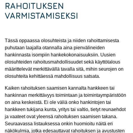
RAHOITUKSEN
VARMISTAMISEKSI
Tässä oppaassa olosuhteista ja niiden rahoittamisesta
puhutaan laajalla otannalla aina pienvälineiden
hankinnasta isompiin hankekokonaisuuksiin. Uusien
olosuhteiden rahoitusmahdollisuudet sekä käyttötalous
määrittelevät merkittävällä tavalla sitä, mihin seurojen on
olosuhteita kehittäessä mahdollisuus satsata.
Kaiken rahoituksen saamisen kannalta hankkeen tai
hankinnan merkittävyys toimintaan ja toimintaympäristöön
on aina keskeistä. Ei ole väliä onko hankintojen tai
hankkeen tukijana kunta, yritys tai valtio, tietyt reunaehdot
ja vaateet ovat yleensä rahoituksen saamisen takana.
Seuraavassa listauksessa onkin huomioitu näitä eri
näkökulmia, jotka edesauttavat rahoituksen ja avustusten